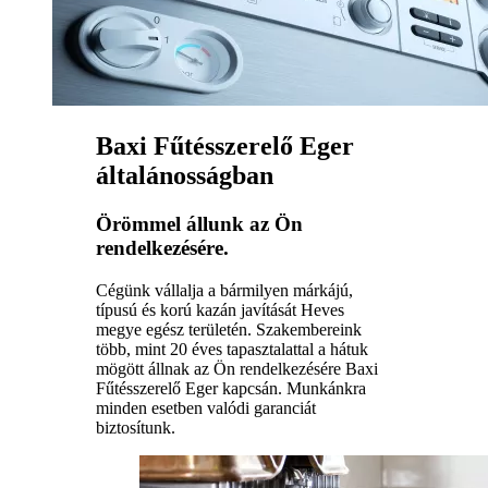
Baxi Fűtésszerelő Eger
általánosságban
Örömmel állunk az Ön
rendelkezésére.
Cégünk vállalja a bármilyen márkájú,
típusú és korú kazán javítását Heves
megye egész területén. Szakembereink
több, mint 20 éves tapasztalattal a hátuk
mögött állnak az Ön rendelkezésére Baxi
Fűtésszerelő Eger kapcsán. Munkánkra
minden esetben valódi garanciát
biztosítunk.