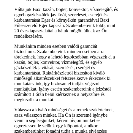
Vállaljuk Baxi kazán, bojler, konvektor, vízmelegítő, és
egyéb gázkészülék javítását, szerelését, cseréjét és
karbantartását Eger és környékén garanciával Baxi
Fűtésszerelő Eger kapcsán. Szakembereink több, mint
20 éves tapasztalattal a hátuk mögött állnak az Ön
rendelkezésére.
Munkánkra minden esetben valódi garanciát
biztosítunk. Szakembereink minden esetben arra
törekednek, hogy a lehető legolcsóbban végezzék el a
kazán, bojler, konvektor, vízmelegítő, és egyéb
gázkészülék javítását, szerelését, cseréjét és
karbantartását. Raktárkészletről biztosított kiváló
minőségű alkatrészekkel felszerelkezve érkeznek ki
munkatársaink, így biztosan el tudják végezni
munkájukat. Igény esetén szakembereink a jelzéstől
számított 1 órán belül kiérkeznek a helyszínre és
megkezdik a munkát.
Válassza a kiváló minőséget és a remek szakértelmet,
azaz válasszon minket. Ha Ön is szeretné igénybe
venni a segítségünket, kérem hívjon minket és
egyeztessen le velünk egy időpontot, amikor
szakemberünket fogadni tudja a munka elvégzése