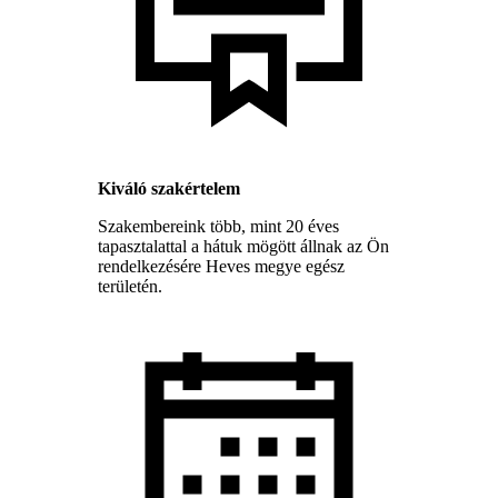
Kiváló szakértelem
Szakembereink több, mint 20 éves
tapasztalattal a hátuk mögött állnak az Ön
rendelkezésére Heves megye egész
területén.