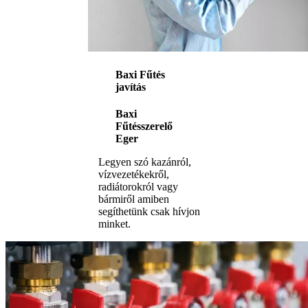
Baxi Fűtés
javítás
Baxi
Fűtésszerelő
Eger
Legyen szó kazánról,
vízvezetékekről,
radiátorokról vagy
bármiről amiben
segíthetünk csak hívjon
minket.