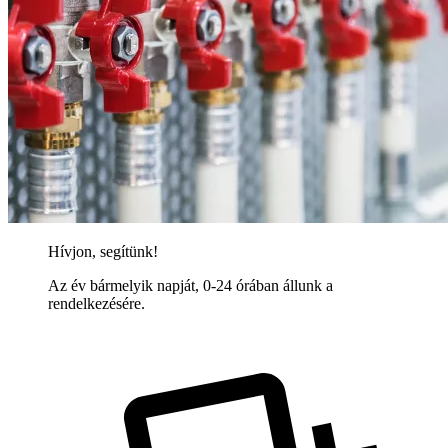
Hívjon, segítünk!
Az év bármelyik napját, 0-24 órában állunk a
rendelkezésére.