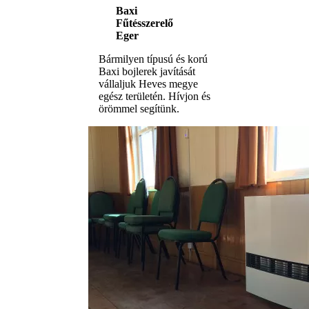
Baxi
Fűtésszerelő
Eger
Bármilyen típusú és korú
Baxi bojlerek javítását
vállaljuk Heves megye
egész területén. Hívjon és
örömmel segítünk.