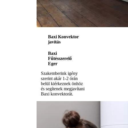
Baxi Konvektor
javítás
Baxi
Fűtésszerelő
Eger
Szakemberink igény
szerint akár 1-2 órán
belül kiérkeznek önhöz
és segítenek megjavítani
Baxi konvektorát.