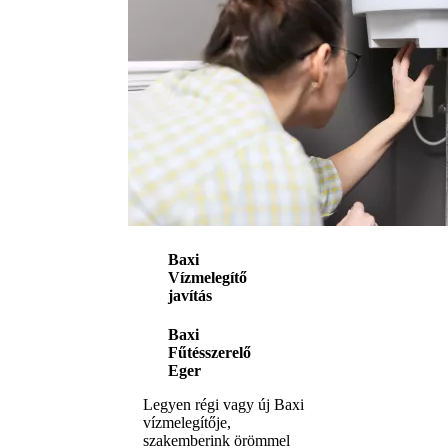
Baxi
Vízmelegítő
javítás
Baxi
Fűtésszerelő
Eger
Legyen régi vagy új Baxi
vízmelegítője,
szakemberink örömmel