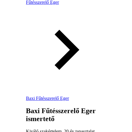
Fűtésszerelő Eger
Baxi Fűtésszerelő Eger
Baxi Fűtésszerelő Eger
ismertető
Kiváló szakértelem, 20 év tapasztalat