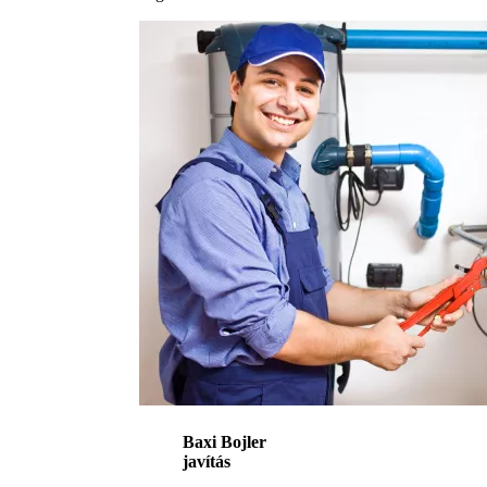
Baxi Bojler
javítás