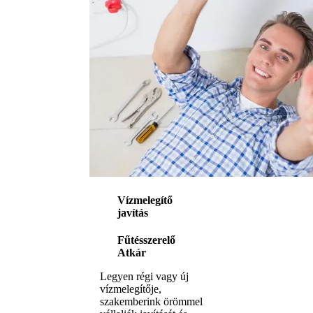
Vízmelegítő
javítás
Fűtésszerelő
Atkár
Legyen régi vagy új
vízmelegítője,
szakemberink örömmel