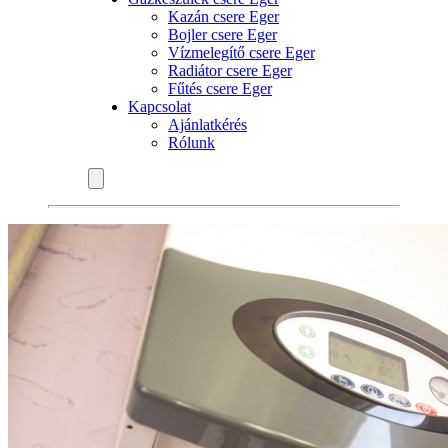
Kazán csere Eger
Bojler csere Eger
Vízmelegítő csere Eger
Radiátor csere Eger
Fűtés csere Eger
Kapcsolat
Ajánlatkérés
Rólunk