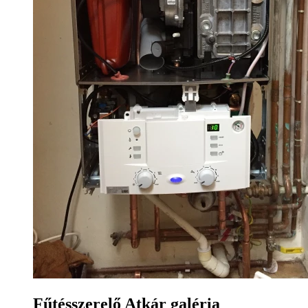
Fűtésszerelő Atkár galéria