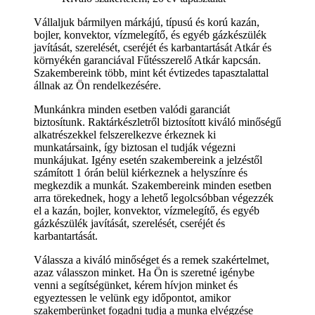
Vállaljuk bármilyen márkájú, típusú és korú kazán,
bojler, konvektor, vízmelegítő, és egyéb gázkészülék
javítását, szerelését, cseréjét és karbantartását Atkár és
környékén garanciával Fűtésszerelő Atkár kapcsán.
Szakembereink több, mint két évtizedes tapasztalattal
állnak az Ön rendelkezésére.
Munkánkra minden esetben valódi garanciát
biztosítunk. Raktárkészletről biztosított kiváló minőségű
alkatrészekkel felszerelkezve érkeznek ki
munkatársaink, így biztosan el tudják végezni
munkájukat. Igény esetén szakembereink a jelzéstől
számított 1 órán belül kiérkeznek a helyszínre és
megkezdik a munkát. Szakembereink minden esetben
arra törekednek, hogy a lehető legolcsóbban végezzék
el a kazán, bojler, konvektor, vízmelegítő, és egyéb
gázkészülék javítását, szerelését, cseréjét és
karbantartását.
Válassza a kiváló minőséget és a remek szakértelmet,
azaz válasszon minket. Ha Ön is szeretné igénybe
venni a segítségünket, kérem hívjon minket és
egyeztessen le velünk egy időpontot, amikor
szakemberünket fogadni tudja a munka elvégzése