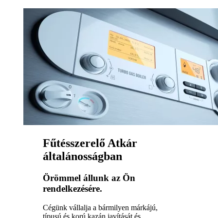
Fűtésszerelő Atkár
általánosságban
Örömmel állunk az Ön
rendelkezésére.
Cégünk vállalja a bármilyen márkájú,
típusú és korú kazán javítását és