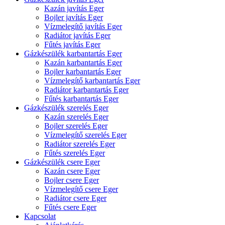
Kazán javítás Eger
Bojler javítás Eger
Vízmelegítő javítás Eger
Radiátor javítás Eger
Fűtés javítás Eger
Gázkészülék karbantartás Eger
Kazán karbantartás Eger
Bojler karbantartás Eger
Vízmelegítő karbantartás Eger
Radiátor karbantartás Eger
Fűtés karbantartás Eger
Gázkészülék szerelés Eger
Kazán szerelés Eger
Bojler szerelés Eger
Vízmelegítő szerelés Eger
Radiátor szerelés Eger
Fűtés szerelés Eger
Gázkészülék csere Eger
Kazán csere Eger
Bojler csere Eger
Vízmelegítő csere Eger
Radiátor csere Eger
Fűtés csere Eger
Kapcsolat