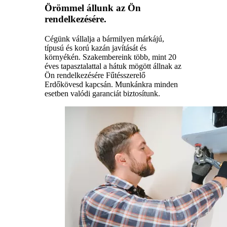
Örömmel állunk az Ön
rendelkezésére.
Cégünk vállalja a bármilyen márkájú,
típusú és korú kazán javítását és
környékén. Szakembereink több, mint 20
éves tapasztalattal a hátuk mögött állnak az
Ön rendelkezésére Fűtésszerelő
Erdőkövesd kapcsán. Munkánkra minden
esetben valódi garanciát biztosítunk.