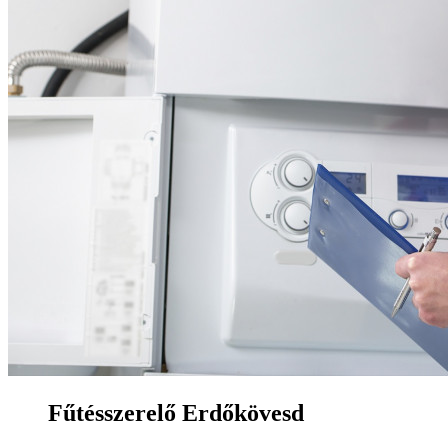
Fűtésszerelő Erdőkövesd