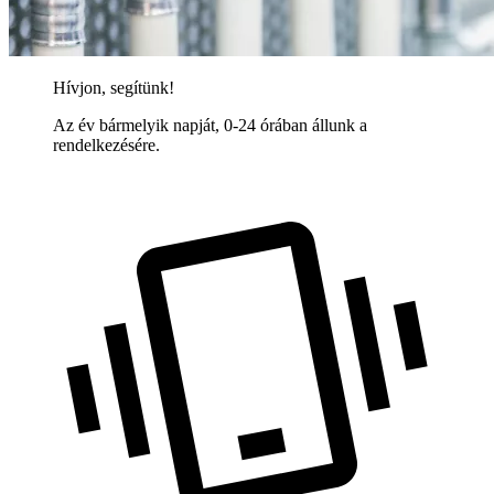
Hívjon, segítünk!
Az év bármelyik napját, 0-24 órában állunk a
rendelkezésére.