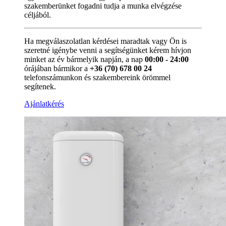
szakemberünket fogadni tudja a munka elvégzése
céljából.
Ha megválaszolatlan kérdései maradtak vagy Ön is
szeretné igénybe venni a segítségünket kérem hívjon
minket az év bármelyik napján, a nap
00:00 - 24:00
órájában bármikor a
+36 (70) 678 00 24
telefonszámunkon és szakembereink örömmel
segítenek.
Ajánlatkérés