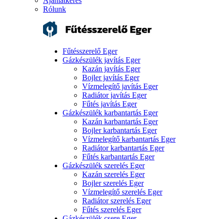
Ajánlatkérés
Rólunk
Fűtésszerelő Eger
Gázkészülék javítás Eger
Kazán javítás Eger
Bojler javítás Eger
Vízmelegítő javítás Eger
Radiátor javítás Eger
Fűtés javítás Eger
Gázkészülék karbantartás Eger
Kazán karbantartás Eger
Bojler karbantartás Eger
Vízmelegítő karbantartás Eger
Radiátor karbantartás Eger
Fűtés karbantartás Eger
Gázkészülék szerelés Eger
Kazán szerelés Eger
Bojler szerelés Eger
Vízmelegítő szerelés Eger
Radiátor szerelés Eger
Fűtés szerelés Eger
Gázkészülék csere Eger