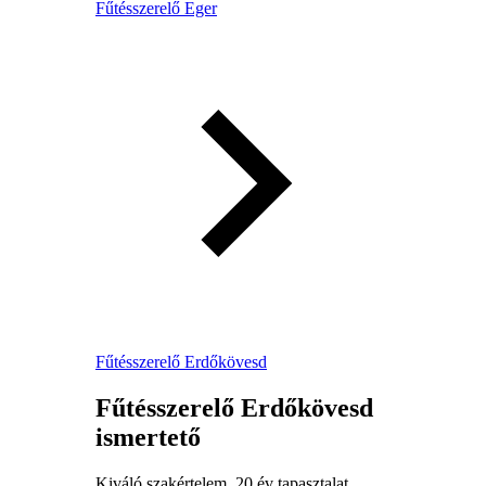
Fűtésszerelő Eger
Fűtésszerelő Erdőkövesd
Fűtésszerelő Erdőkövesd
ismertető
Kiváló szakértelem, 20 év tapasztalat