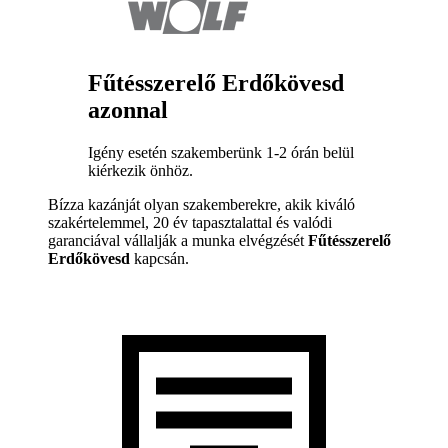
Fűtésszerelő Erdőkövesd
azonnal
Igény esetén szakemberünk 1-2 órán belül
kiérkezik önhöz.
Bízza kazánját olyan szakemberekre, akik kiváló
szakértelemmel, 20 év tapasztalattal és valódi
garanciával vállalják a munka elvégzését
Fűtésszerelő
Erdőkövesd
kapcsán.