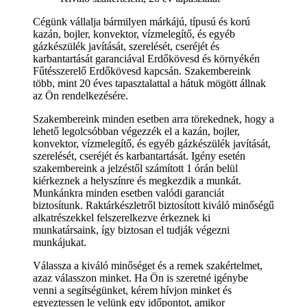
Cégünk vállalja bármilyen márkájú, típusú és korú
kazán, bojler, konvektor, vízmelegítő, és egyéb
gázkészülék javítását, szerelését, cseréjét és
karbantartását garanciával Erdőkövesd és környékén
Fűtésszerelő Erdőkövesd kapcsán. Szakembereink
több, mint 20 éves tapasztalattal a hátuk mögött állnak
az Ön rendelkezésére.
Szakembereink minden esetben arra törekednek, hogy a
lehető legolcsóbban végezzék el a kazán, bojler,
konvektor, vízmelegítő, és egyéb gázkészülék javítását,
szerelését, cseréjét és karbantartását. Igény esetén
szakembereink a jelzéstől számított 1 órán belül
kiérkeznek a helyszínre és megkezdik a munkát.
Munkánkra minden esetben valódi garanciát
biztosítunk. Raktárkészletről biztosított kiváló minőségű
alkatrészekkel felszerelkezve érkeznek ki
munkatársaink, így biztosan el tudják végezni
munkájukat.
Válassza a kiváló minőséget és a remek szakértelmet,
azaz válasszon minket. Ha Ön is szeretné igénybe
venni a segítségünket, kérem hívjon minket és
egyeztessen le velünk egy időpontot, amikor