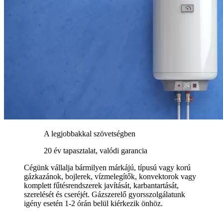
A legjobbakkal szövetségben
20 év tapasztalat, valódi garancia
Cégünk vállalja bármilyen márkájú, típusú vagy korú
gázkazánok, bojlerek, vízmelegítők, konvektorok vagy
komplett fűtésrendszerek javítását, karbantartását,
szerelését és cseréjét. Gázszerelő gyorsszolgálatunk
igény esetén 1-2 órán belül kiérkezik önhöz.