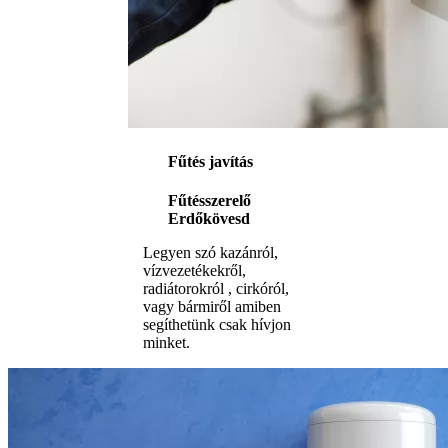
Fűtés javítás
Fűtésszerelő
Erdőkövesd
Legyen szó kazánról,
vízvezetékekről,
radiátorokról , cirkóról,
vagy bármiről amiben
segíthetünk csak hívjon
minket.