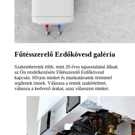
Fűtésszerelő Erdőkövesd galéria
Szakembereink több, mint 20 éves tapasztalattal állnak
az Ön rendelkezésére Fűtésszerelő Erdőkövesd
kapcsán. Hívjon minket és munkatársaink örömmel
segítenek önnek. Válassza a remek szakértelmet,
válassza a kedvező árakat, azaz válasszon minket.