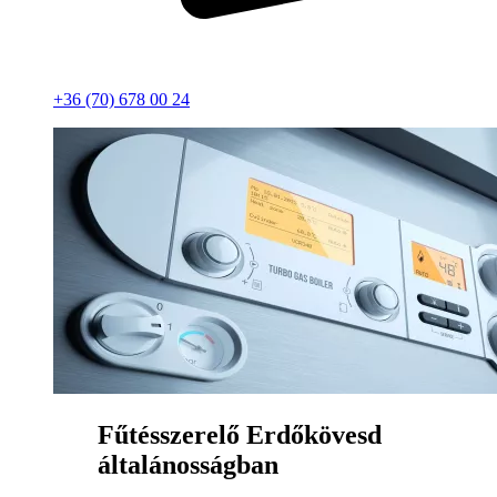
+36 (70) 678 00 24
Fűtésszerelő Erdőkövesd
általánosságban