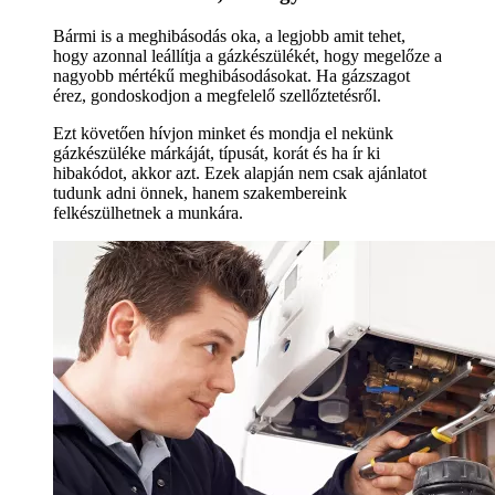
Bármi is a meghibásodás oka, a legjobb amit tehet,
hogy azonnal leállítja a gázkészülékét, hogy megelőze a
nagyobb mértékű meghibásodásokat. Ha gázszagot
érez, gondoskodjon a megfelelő szellőztetésről.
Ezt követően hívjon minket és mondja el nekünk
gázkészüléke márkáját, típusát, korát és ha ír ki
hibakódot, akkor azt. Ezek alapján nem csak ajánlatot
tudunk adni önnek, hanem szakembereink
felkészülhetnek a munkára.