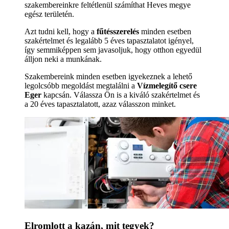
szakembereinkre feltétlenül számíthat Heves megye
egész területén.
Azt tudni kell, hogy a
fűtésszerelés
minden esetben
szakértelmet és legalább 5 éves tapasztalatot igényel,
így semmiképpen sem javasoljuk, hogy otthon egyedül
álljon neki a munkának.
Szakembereink minden esetben igyekeznek a lehető
legolcsóbb megoldást megtalálni a
Vízmelegítő csere
Eger
kapcsán. Válassza Ön is a kiváló szakértelmet és
a 20 éves tapasztalatott, azaz válasszon minket.
Elromlott a kazán, mit tegyek?