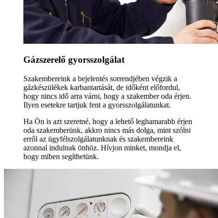
Gázszerelő gyorsszolgálat
Szakembereink a bejelentés sorrendjében végzik a
gázkészülékek karbantartását, de időként előfordul,
hogy nincs idő arra várni, hogy a szakember oda érjen.
Ilyen esetekre tartjuk fent a gyorsszolgálatunkat.
Ha Ön is azt szeretné, hogy a lehető leghamarabb érjen
oda szakemberünk, akkro nincs más dolga, mint szólni
erről az ügyfélszolgálatunknak és szakembereink
azonnal indulnak önhöz. Hívjon minket, mondja el,
hogy miben segíthetünk.