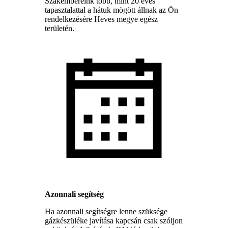
Szakembereink több, mint 20 éves
tapasztalattal a hátuk mögött állnak az Ön
rendelkezésére Heves megye egész
területén.
Azonnali segítség
Ha azonnali segítségre lenne szüksége
gázkészüléke javítása kapcsán csak szóljon