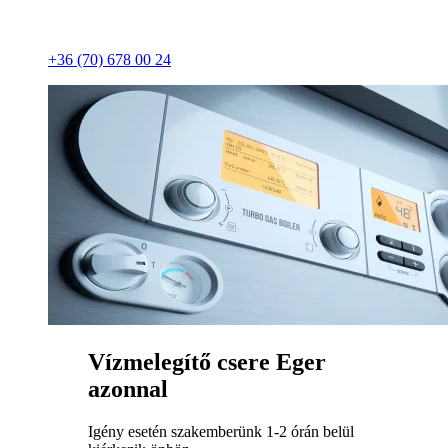
+36 (70) 678 00 24
Vízmelegítő csere Eger
azonnal
Igény esetén szakemberünk 1-2 órán belül