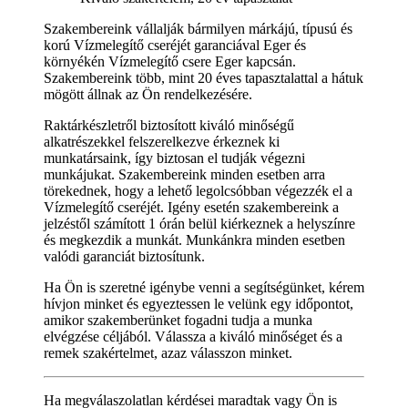
Szakembereink vállalják bármilyen márkájú, típusú és
korú Vízmelegítő cseréjét garanciával Eger és
környékén Vízmelegítő csere Eger kapcsán.
Szakembereink több, mint 20 éves tapasztalattal a hátuk
mögött állnak az Ön rendelkezésére.
Raktárkészletről biztosított kiváló minőségű
alkatrészekkel felszerelkezve érkeznek ki
munkatársaink, így biztosan el tudják végezni
munkájukat. Szakembereink minden esetben arra
törekednek, hogy a lehető legolcsóbban végezzék el a
Vízmelegítő cseréjét. Igény esetén szakembereink a
jelzéstől számított 1 órán belül kiérkeznek a helyszínre
és megkezdik a munkát. Munkánkra minden esetben
valódi garanciát biztosítunk.
Ha Ön is szeretné igénybe venni a segítségünket, kérem
hívjon minket és egyeztessen le velünk egy időpontot,
amikor szakemberünket fogadni tudja a munka
elvégzése céljából. Válassza a kiváló minőséget és a
remek szakértelmet, azaz válasszon minket.
Ha megválaszolatlan kérdései maradtak vagy Ön is