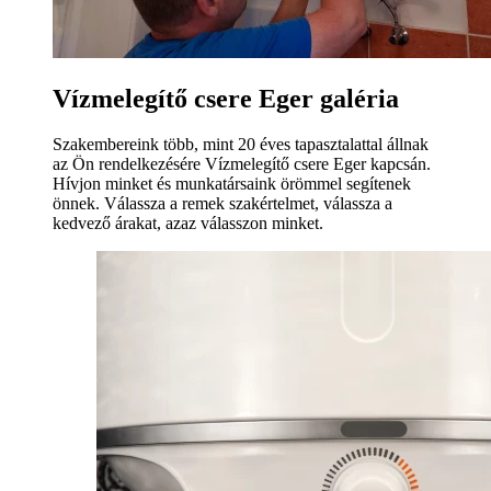
Vízmelegítő csere Eger galéria
Szakembereink több, mint 20 éves tapasztalattal állnak
az Ön rendelkezésére Vízmelegítő csere Eger kapcsán.
Hívjon minket és munkatársaink örömmel segítenek
önnek. Válassza a remek szakértelmet, válassza a
kedvező árakat, azaz válasszon minket.