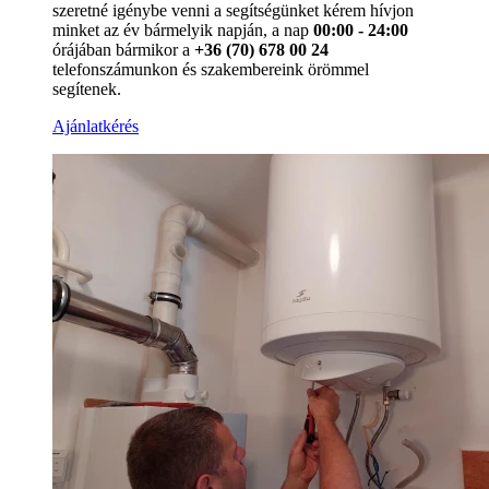
szeretné igénybe venni a segítségünket kérem hívjon
minket az év bármelyik napján, a nap
00:00 - 24:00
órájában bármikor a
+36 (70) 678 00 24
telefonszámunkon és szakembereink örömmel
segítenek.
Ajánlatkérés