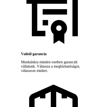
Valódi garancia
Munkánkra minden esetben garanciát
vállalunk. Válassza a megbízhatóságot,
válasszon minket.