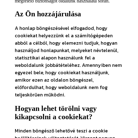
megfelelő biztonságot oldalunk használata során.
Az Ön hozzájárulása
A honlap böngészésével elfogadod, hogy
cookiekat helyezzünk el a számítógépeden
abból a célból, hogy elemezni tudjuk, hogyan
használjod honlapunkat, melyeket névtelenül,
statisztikai alapon használunk fel a
weboldalunk jobbátételéhez. Amennyiben nem
egyezel bele, hogy cookiekat használjunk,
amikor ezen az oldalon böngészel,
előfordulhat, hogy weboldalunk nem fog
teljeskörűen működni.
Hogyan lehet törölni vagy
kikapcsolni a cookiekat?
Minden böngésző lehetővé teszi a cookie