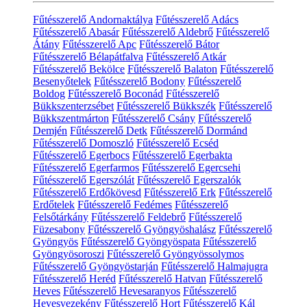
Fűtésszerelő Andornaktálya
Fűtésszerelő Adács
Fűtésszerelő Abasár
Fűtésszerelő Aldebrő
Fűtésszerelő
Átány
Fűtésszerelő Apc
Fűtésszerelő Bátor
Fűtésszerelő Bélapátfalva
Fűtésszerelő Atkár
Fűtésszerelő Bekölce
Fűtésszerelő Balaton
Fűtésszerelő
Besenyőtelek
Fűtésszerelő Bodony
Fűtésszerelő
Boldog
Fűtésszerelő Boconád
Fűtésszerelő
Bükkszenterzsébet
Fűtésszerelő Bükkszék
Fűtésszerelő
Bükkszentmárton
Fűtésszerelő Csány
Fűtésszerelő
Demjén
Fűtésszerelő Detk
Fűtésszerelő Dormánd
Fűtésszerelő Domoszló
Fűtésszerelő Ecséd
Fűtésszerelő Egerbocs
Fűtésszerelő Egerbakta
Fűtésszerelő Egerfarmos
Fűtésszerelő Egercsehi
Fűtésszerelő Egerszólát
Fűtésszerelő Egerszalók
Fűtésszerelő Erdőkövesd
Fűtésszerelő Erk
Fűtésszerelő
Erdőtelek
Fűtésszerelő Fedémes
Fűtésszerelő
Felsőtárkány
Fűtésszerelő Feldebrő
Fűtésszerelő
Füzesabony
Fűtésszerelő Gyöngyöshalász
Fűtésszerelő
Gyöngyös
Fűtésszerelő Gyöngyöspata
Fűtésszerelő
Gyöngyösoroszi
Fűtésszerelő Gyöngyössolymos
Fűtésszerelő Gyöngyöstarján
Fűtésszerelő Halmajugra
Fűtésszerelő Heréd
Fűtésszerelő Hatvan
Fűtésszerelő
Heves
Fűtésszerelő Hevesaranyos
Fűtésszerelő
Hevesvezekény
Fűtésszerelő Hort
Fűtésszerelő Kál