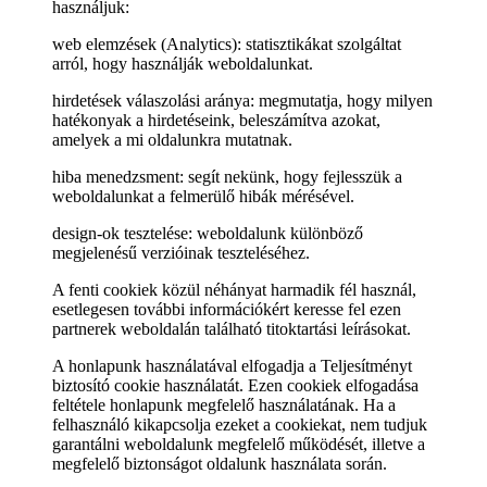
használjuk:
web elemzések (Analytics): statisztikákat szolgáltat
arról, hogy használják weboldalunkat.
hirdetések válaszolási aránya: megmutatja, hogy milyen
hatékonyak a hirdetéseink, beleszámítva azokat,
amelyek a mi oldalunkra mutatnak.
hiba menedzsment: segít nekünk, hogy fejlesszük a
weboldalunkat a felmerülő hibák mérésével.
design-ok tesztelése: weboldalunk különböző
megjelenésű verzióinak teszteléséhez.
A fenti cookiek közül néhányat harmadik fél használ,
esetlegesen további információkért keresse fel ezen
partnerek weboldalán található titoktartási leírásokat.
A honlapunk használatával elfogadja a Teljesítményt
biztosító cookie használatát. Ezen cookiek elfogadása
feltétele honlapunk megfelelő használatának. Ha a
felhasználó kikapcsolja ezeket a cookiekat, nem tudjuk
garantálni weboldalunk megfelelő működését, illetve a
megfelelő biztonságot oldalunk használata során.