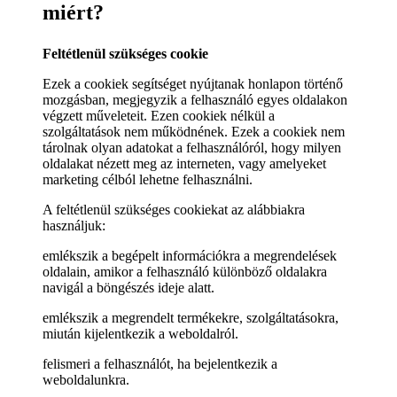
miért?
Feltétlenül szükséges cookie
Ezek a cookiek segítséget nyújtanak honlapon történő
mozgásban, megjegyzik a felhasználó egyes oldalakon
végzett műveleteit. Ezen cookiek nélkül a
szolgáltatások nem működnének. Ezek a cookiek nem
tárolnak olyan adatokat a felhasználóról, hogy milyen
oldalakat nézett meg az interneten, vagy amelyeket
marketing célból lehetne felhasználni.
A feltétlenül szükséges cookiekat az alábbiakra
használjuk:
emlékszik a begépelt információkra a megrendelések
oldalain, amikor a felhasználó különböző oldalakra
navigál a böngészés ideje alatt.
emlékszik a megrendelt termékekre, szolgáltatásokra,
miután kijelentkezik a weboldalról.
felismeri a felhasználót, ha bejelentkezik a
weboldalunkra.