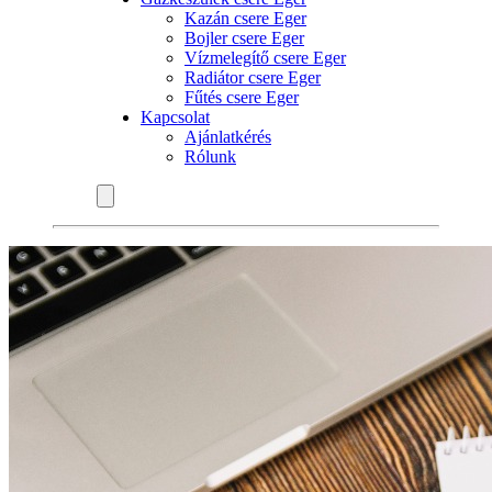
Kazán csere Eger
Bojler csere Eger
Vízmelegítő csere Eger
Radiátor csere Eger
Fűtés csere Eger
Kapcsolat
Ajánlatkérés
Rólunk