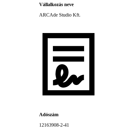
Vállalkozás neve
ARCAde Studio Kft.
Adószám
12163908-2-41