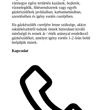
vármegye egész területén kazánok, bojlerek,
vízmelegítők, fűtésrendszerek vagy egyéb
gázkészülékek javításában, karbantartásában,
szerelésében és igény esetén cseréjében.
Ha gázkészülék cseréjére lenne szüksége, akkor
raktárkészletről tudunk önnek biztosítani kiváló
minőségű és remek ár / érték aránnyal rendelkező
gázkészüléket, amelyet igény esetén 1-2 órán belül
beépítjük önnek.
Kapcsolat