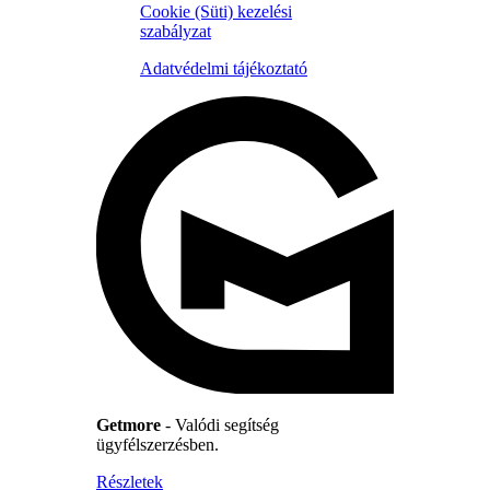
Cookie (Süti) kezelési
szabályzat
Adatvédelmi tájékoztató
Getmore
- Valódi segítség
ügyfélszerzésben.
Részletek