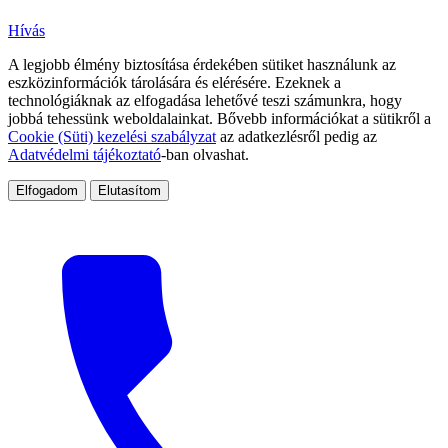
Hívás
A legjobb élmény biztosítása érdekében sütiket használunk az
eszközinformációk tárolására és elérésére. Ezeknek a
technológiáknak az elfogadása lehetővé teszi számunkra, hogy
jobbá tehessünk weboldalainkat. Bővebb információkat a sütikről a
Cookie (Süti) kezelési szabályzat
az adatkezlésről pedig az
Adatvédelmi tájékoztató
-ban olvashat.
Elfogadom
Elutasítom