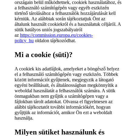
országain belül működtetnek, cookiek használatához, és
a felhasználó számítógépén vagy egyéb eszközén
történő tárolásához a felhasználók hozzájárulását kell
kérniük. Az alábbiak során tájékoztatjuk Önt az
általunk használt cookiekról és a használatuk céljáról. A
sütik hatályos uniós jogszabályairól
az
https://commission.europa.eu/cookies-
policy_hu
oldalon tájékozódhat.
Mi a cookie (süti)?
A cookiek kis adatfájlok, amelyeket a böngésző helyez
el a felhasználó számítógépén vagy eszközén. Többek
között információt gyűjtenek, megjegyzik a látogató
egyéni beállításait, és általánosságban megkönnyítik a
weboldal használatát a felhasználók számára. A sütik
önmagukban nem gyűjtik a számítógépen vagy a
fájlokban tárolt adatokat. Olvassa el figyelmesen az
alábbi tájékoztatót további információkért, hogyan
gyűjtjük az információt, amikor Ön ezt a weboldalt
használja.
Milyen sütiket használunk és