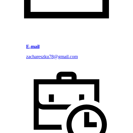
E-mail
zachareszku78@gmail.com