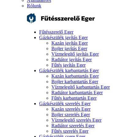
Ajánlatkérés
Rólunk
Fűtésszerelő Eger
Gázkészülék javítás Eger
Kazán javítás Eger
Bojler javítás Eger
Vízmelegítő javítás Eger
Radiátor javítás Eger
Fűtés javítás Eger
Gázkészülék karbantartás Eger
Kazán karbantartás Eger
Bojler karbantartás Eger
Vízmelegítő karbantartás Eger
Radiátor karbantartás Eger
Fűtés karbantartás Eger
Gázkészülék szerelés Eger
Kazán szerelés Eger
Bojler szerelés Eger
Vízmelegítő szerelés Eger
Radiátor szerelés Eger
Fűtés szerelés Eger
Gázkészülék csere Eger