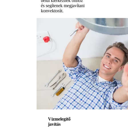
belül kiérkeznek önhöz
és segítenek megjavítani
konvektorát.
Vízmelegítő
javítás