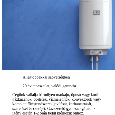
A legjobbakkal szövetségben
20 év tapasztalat, valódi garancia
Cégünk vállalja bármilyen márkájú, típusú vagy korú
gázkazánok, bojlerek, vízmelegítők, konvektorok vagy
komplett fűtésrendszerek javítását, karbantartását,
szerelését és cseréjét. Gázszerelő gyorsszolgálatunk
igény esetén 1-2 órán belül kiérkezik önhöz.