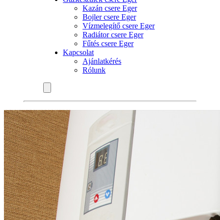
Kazán csere Eger
Bojler csere Eger
Vízmelegítő csere Eger
Radiátor csere Eger
Fűtés csere Eger
Kapcsolat
Ajánlatkérés
Rólunk