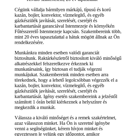
Cégünk vállalja bármilyen márkájú, típusú és korú
kazán, bojler, konvektor, vízmelegítő, és egyéb
gázkészülék javítását, szerelését, cseréjét és
karbantartását garanciával Istenmezeje és környékén
Fűtésszerelő Istenmezeje kapcsán. Szakembereink több,
mint 20 éves tapasztalattal a hátuk mögött állnak az Ön
rendelkezésére.
Munkánkra minden esetben valódi garanciát
biztosítunk. Raktárkészletről biztosított kiváló minőségű
alkatrészekkel felszerelkezve érkeznek ki
munkatársaink, így biztosan el tudják végezni
munkájukat. Szakembereink minden esetben arra
törekednek, hogy a lehető legolcsóbban végezzék el a
kazán, bojler, konvektor, vízmelegítő, és egyéb
gázkészülék javítását, szerelését, cseréjét és
karbantartását. Igény esetén szakembereink a jelzéstől
számított 1 órán belül kiérkeznek a helyszínre és
megkezdik a munkát.
Válassza a kiváló minőséget és a remek szakértelmet,
azaz válasszon minket. Ha Ön is szeretné igénybe
venni a segítségünket, kérem hívjon minket és
egyeztessen le velünk egy időpontot, amikor