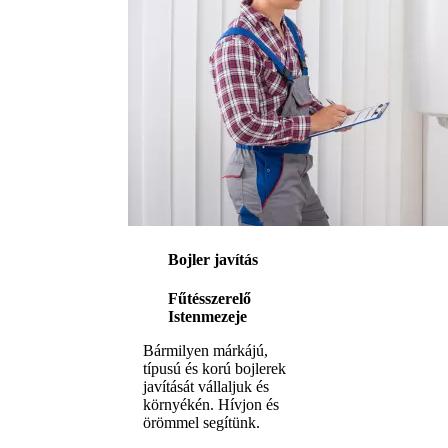
Bojler javítás
Fűtésszerelő
Istenmezeje
Bármilyen márkájú,
típusú és korú bojlerek
javítását vállaljuk és
környékén. Hívjon és
örömmel segítünk.