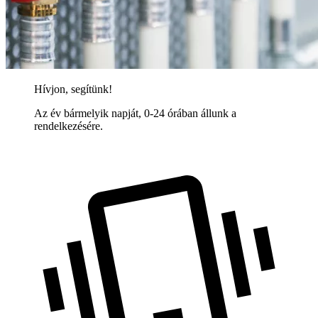
Hívjon, segítünk!
Az év bármelyik napját, 0-24 órában állunk a
rendelkezésére.