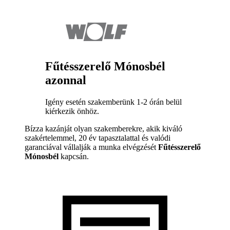
Fűtésszerelő Mónosbél
azonnal
Igény esetén szakemberünk 1-2 órán belül
kiérkezik önhöz.
Bízza kazánját olyan szakemberekre, akik kiváló
szakértelemmel, 20 év tapasztalattal és valódi
garanciával vállalják a munka elvégzését
Fűtésszerelő
Mónosbél
kapcsán.