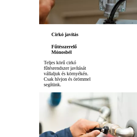
Cirkó javítás
Fűtésszerelő
Mónosbél
Teljes körű cirkó
fűtésrendszer javítását
vállaljuk és környékén.
Csak hívjon és örömmel
segítünk.