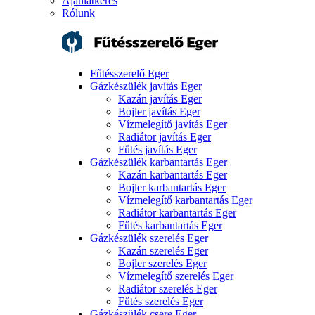
Ajánlatkérés
Rólunk
Fűtésszerelő Eger
Gázkészülék javítás Eger
Kazán javítás Eger
Bojler javítás Eger
Vízmelegítő javítás Eger
Radiátor javítás Eger
Fűtés javítás Eger
Gázkészülék karbantartás Eger
Kazán karbantartás Eger
Bojler karbantartás Eger
Vízmelegítő karbantartás Eger
Radiátor karbantartás Eger
Fűtés karbantartás Eger
Gázkészülék szerelés Eger
Kazán szerelés Eger
Bojler szerelés Eger
Vízmelegítő szerelés Eger
Radiátor szerelés Eger
Fűtés szerelés Eger
Gázkészülék csere Eger