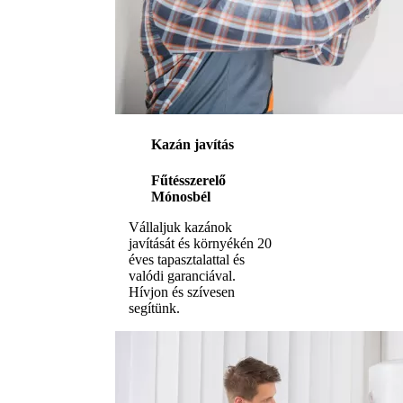
Kazán javítás
Fűtésszerelő
Mónosbél
Vállaljuk kazánok
javítását és környékén 20
éves tapasztalattal és
valódi garanciával.
Hívjon és szívesen
segítünk.