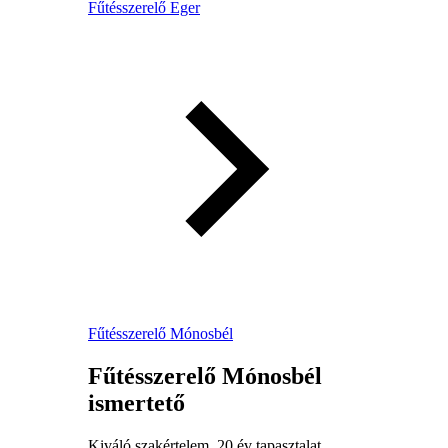
Fűtésszerelő Eger
Fűtésszerelő Mónosbél
Fűtésszerelő Mónosbél
ismertető
Kiváló szakértelem, 20 év tapasztalat