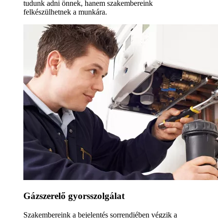
tudunk adni önnek, hanem szakembereink
felkészülhetnek a munkára.
Gázszerelő gyorsszolgálat
Szakembereink a bejelentés sorrendjében végzik a