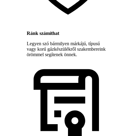
Ránk számíthat
Legyen szó bármilyen márkájú, típusú
vagy korú gázkészülékről szakembereink
örömmel segítenek önnek.