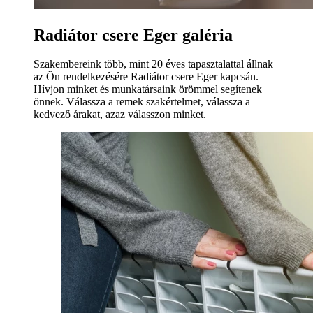
Radiátor csere Eger galéria
Szakembereink több, mint 20 éves tapasztalattal állnak
az Ön rendelkezésére Radiátor csere Eger kapcsán.
Hívjon minket és munkatársaink örömmel segítenek
önnek. Válassza a remek szakértelmet, válassza a
kedvező árakat, azaz válasszon minket.