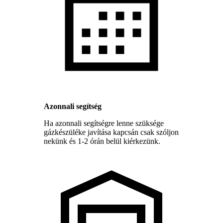
Azonnali segítség
Ha azonnali segítségre lenne szüksége
gázkészüléke javítása kapcsán csak szóljon
nekünk és 1-2 órán belül kiérkezünk.