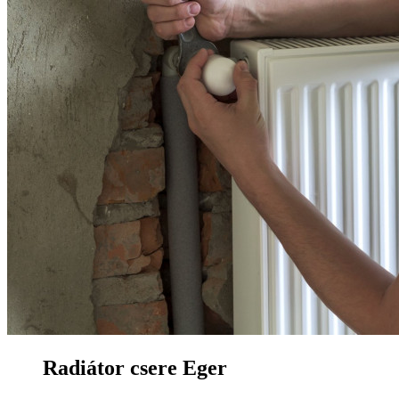
Radiátor csere Eger