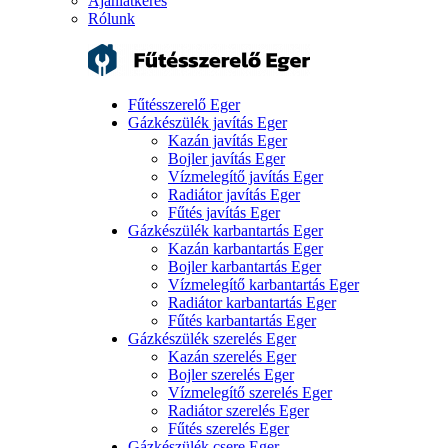
Ajánlatkérés
Rólunk
Fűtésszerelő Eger
Gázkészülék javítás Eger
Kazán javítás Eger
Bojler javítás Eger
Vízmelegítő javítás Eger
Radiátor javítás Eger
Fűtés javítás Eger
Gázkészülék karbantartás Eger
Kazán karbantartás Eger
Bojler karbantartás Eger
Vízmelegítő karbantartás Eger
Radiátor karbantartás Eger
Fűtés karbantartás Eger
Gázkészülék szerelés Eger
Kazán szerelés Eger
Bojler szerelés Eger
Vízmelegítő szerelés Eger
Radiátor szerelés Eger
Fűtés szerelés Eger
Gázkészülék csere Eger