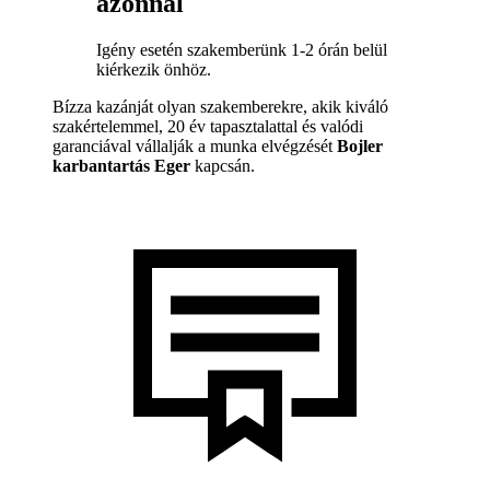
azonnal
Igény esetén szakemberünk 1-2 órán belül
kiérkezik önhöz.
Bízza kazánját olyan szakemberekre, akik kiváló
szakértelemmel, 20 év tapasztalattal és valódi
garanciával vállalják a munka elvégzését
Bojler
karbantartás Eger
kapcsán.