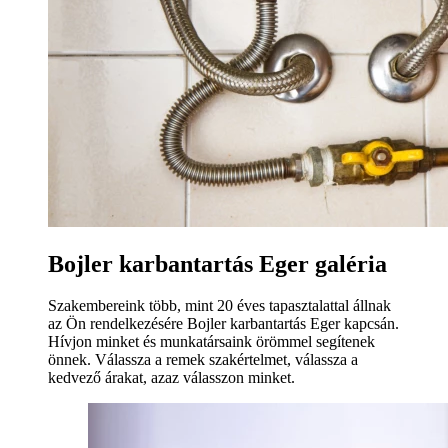
Bojler karbantartás Eger galéria
Szakembereink több, mint 20 éves tapasztalattal állnak
az Ön rendelkezésére Bojler karbantartás Eger kapcsán.
Hívjon minket és munkatársaink örömmel segítenek
önnek. Válassza a remek szakértelmet, válassza a
kedvező árakat, azaz válasszon minket.