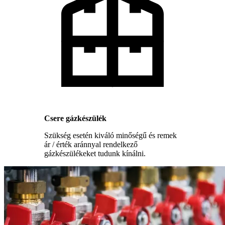
Csere gázkészülék
Szükség esetén kiváló minőségű és remek
ár / érték aránnyal rendelkező
gázkészülékeket tudunk kínálni.