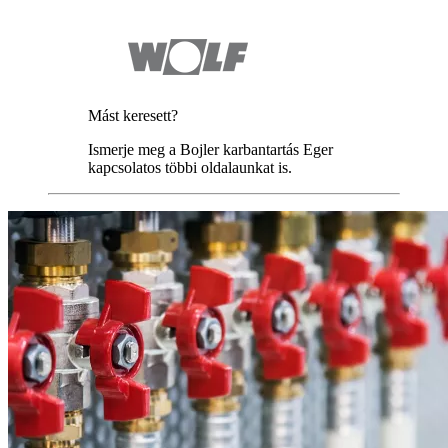
Mást keresett?
Ismerje meg a Bojler karbantartás Eger
kapcsolatos többi oldalaunkat is.