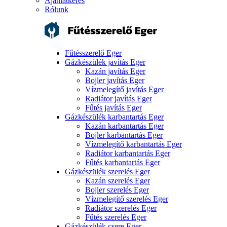
Ajánlatkérés
Rólunk
Fűtésszerelő Eger
Gázkészülék javítás Eger
Kazán javítás Eger
Bojler javítás Eger
Vízmelegítő javítás Eger
Radiátor javítás Eger
Fűtés javítás Eger
Gázkészülék karbantartás Eger
Kazán karbantartás Eger
Bojler karbantartás Eger
Vízmelegítő karbantartás Eger
Radiátor karbantartás Eger
Fűtés karbantartás Eger
Gázkészülék szerelés Eger
Kazán szerelés Eger
Bojler szerelés Eger
Vízmelegítő szerelés Eger
Radiátor szerelés Eger
Fűtés szerelés Eger
Gázkészülék csere Eger