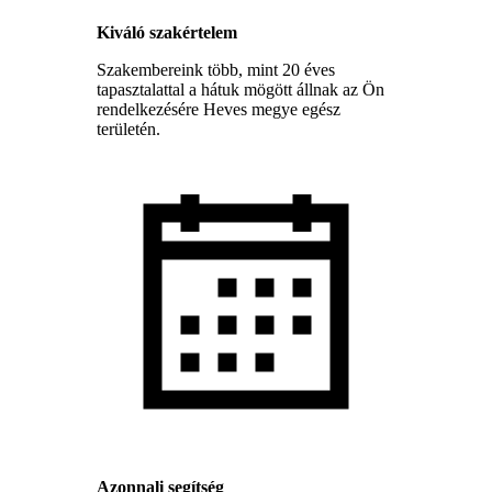
Kiváló szakértelem
Szakembereink több, mint 20 éves
tapasztalattal a hátuk mögött állnak az Ön
rendelkezésére Heves megye egész
területén.
Azonnali segítség