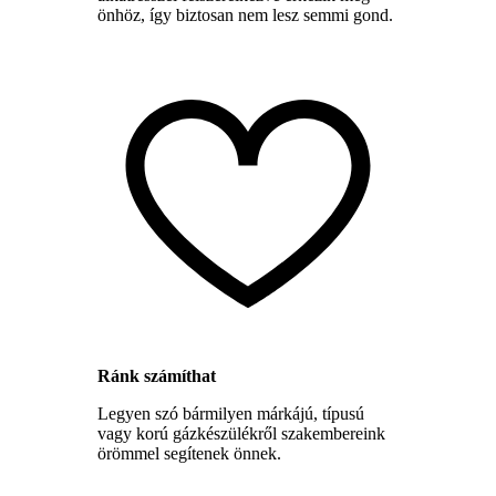
önhöz, így biztosan nem lesz semmi gond.
Ránk számíthat
Legyen szó bármilyen márkájú, típusú
vagy korú gázkészülékről szakembereink
örömmel segítenek önnek.