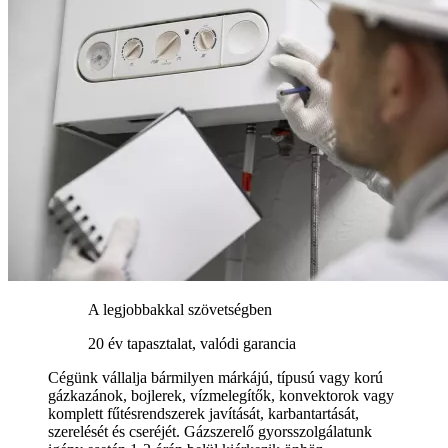
A legjobbakkal szövetségben
20 év tapasztalat, valódi garancia
Cégünk vállalja bármilyen márkájú, típusú vagy korú
gázkazánok, bojlerek, vízmelegítők, konvektorok vagy
komplett fűtésrendszerek javítását, karbantartását,
szerelését és cseréjét. Gázszerelő gyorsszolgálatunk