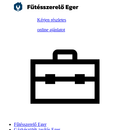
Kérjen részletes
online ajánlatot
Fűtésszerelő Eger
Gázkészülék javítás Eger