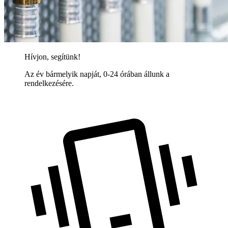
Hívjon, segítünk!
Az év bármelyik napját, 0-24 órában állunk a
rendelkezésére.