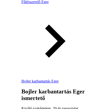
Fűtésszerelő Eger
Bojler karbantartás Eger
Bojler karbantartás Eger
ismertető
Kiváló szakértelem, 20 év tapasztalat