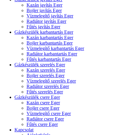
Kazán javítás Eger
Bojler javítás Eger
Vízmelegítő javítás Eger
Radiátor javítás Eger
Fűtés javítás Eger
Gázkészülék karbantartás Eger
Kazán karbantartás Eger
Bojler karbantartás Eger
Vízmelegítő karbantartás Eger
Radiátor karbantartás Eger
Fűtés karbantartás Eger
Gázkészülék szerelés Eger
Kazán szerelés Eger
Bojler szerelés Eger
Vízmelegítő szerelés Eger
Radiátor szerelés Eger
Fűtés szerelés Eger
Gázkészülék csere Eger
Kazán csere Eger
Bojler csere Eger
Vízmelegítő csere Eger
Radiátor csere Eger
Fűtés csere Eger
Kapcsolat