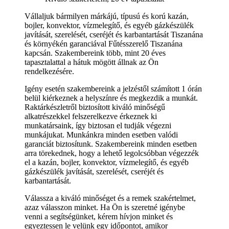
Vállaljuk bármilyen márkájú, típusú és korú kazán,
bojler, konvektor, vízmelegítő, és egyéb gázkészülék
javítását, szerelését, cseréjét és karbantartását Tiszanána
és környékén garanciával Fűtésszerelő Tiszanána
kapcsán. Szakembereink több, mint 20 éves
tapasztalattal a hátuk mögött állnak az Ön
rendelkezésére.
Igény esetén szakembereink a jelzéstől számított 1 órán
belül kiérkeznek a helyszínre és megkezdik a munkát.
Raktárkészletről biztosított kiváló minőségű
alkatrészekkel felszerelkezve érkeznek ki
munkatársaink, így biztosan el tudják végezni
munkájukat. Munkánkra minden esetben valódi
garanciát biztosítunk. Szakembereink minden esetben
arra törekednek, hogy a lehető legolcsóbban végezzék
el a kazán, bojler, konvektor, vízmelegítő, és egyéb
gázkészülék javítását, szerelését, cseréjét és
karbantartását.
Válassza a kiváló minőséget és a remek szakértelmet,
azaz válasszon minket. Ha Ön is szeretné igénybe
venni a segítségünket, kérem hívjon minket és
egyeztessen le velünk egy időpontot, amikor