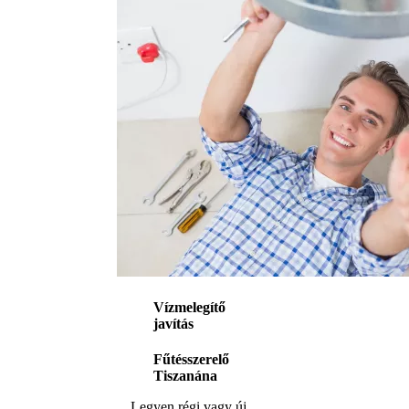
Vízmelegítő
javítás
Fűtésszerelő
Tiszanána
Legyen régi vagy új