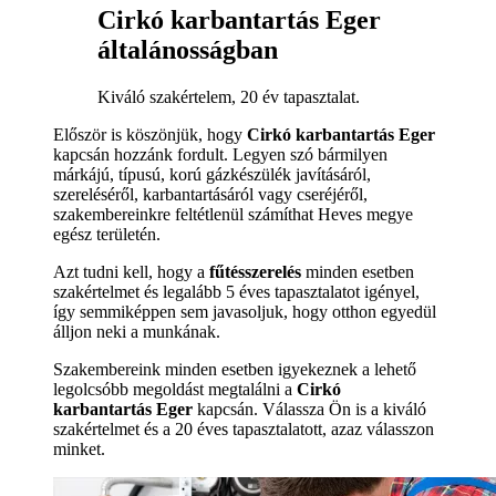
Cirkó karbantartás Eger
általánosságban
Kiváló szakértelem, 20 év tapasztalat.
Először is köszönjük, hogy
Cirkó karbantartás Eger
kapcsán hozzánk fordult. Legyen szó bármilyen
márkájú, típusú, korú gázkészülék javításáról,
szereléséről, karbantartásáról vagy cseréjéről,
szakembereinkre feltétlenül számíthat Heves megye
egész területén.
Azt tudni kell, hogy a
fűtésszerelés
minden esetben
szakértelmet és legalább 5 éves tapasztalatot igényel,
így semmiképpen sem javasoljuk, hogy otthon egyedül
álljon neki a munkának.
Szakembereink minden esetben igyekeznek a lehető
legolcsóbb megoldást megtalálni a
Cirkó
karbantartás Eger
kapcsán. Válassza Ön is a kiváló
szakértelmet és a 20 éves tapasztalatott, azaz válasszon
minket.