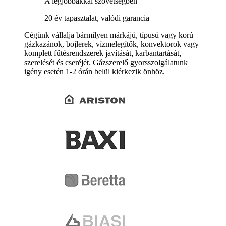
A legjobbakkal szövetségben
20 év tapasztalat, valódi garancia
Cégünk vállalja bármilyen márkájú, típusú vagy korú
gázkazánok, bojlerek, vízmelegítők, konvektorok vagy
komplett fűtésrendszerek javítását, karbantartását,
szerelését és cseréjét. Gázszerelő gyorsszolgálatunk
igény esetén 1-2 órán belül kiérkezik önhöz.