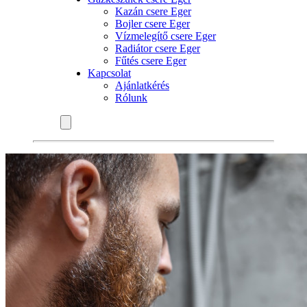
Kazán csere Eger
Bojler csere Eger
Vízmelegítő csere Eger
Radiátor csere Eger
Fűtés csere Eger
Kapcsolat
Ajánlatkérés
Rólunk