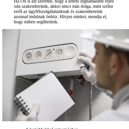
Ha Ön is azt szeretné, hogy a lehető leghamarabb érjen
oda szakemberünk, akkro nincs más dolga, mint szólni
erről az ügyfélszolgálatunknak és szakembereink
azonnal indulnak önhöz. Hívjon minket, mondja el,
hogy miben segíthetünk.