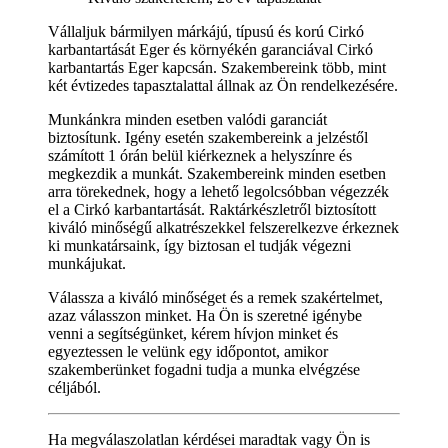
Vállaljuk bármilyen márkájú, típusú és korú Cirkó
karbantartását Eger és környékén garanciával Cirkó
karbantartás Eger kapcsán. Szakembereink több, mint
két évtizedes tapasztalattal állnak az Ön rendelkezésére.
Munkánkra minden esetben valódi garanciát
biztosítunk. Igény esetén szakembereink a jelzéstől
számított 1 órán belül kiérkeznek a helyszínre és
megkezdik a munkát. Szakembereink minden esetben
arra törekednek, hogy a lehető legolcsóbban végezzék
el a Cirkó karbantartását. Raktárkészletről biztosított
kiváló minőségű alkatrészekkel felszerelkezve érkeznek
ki munkatársaink, így biztosan el tudják végezni
munkájukat.
Válassza a kiváló minőséget és a remek szakértelmet,
azaz válasszon minket. Ha Ön is szeretné igénybe
venni a segítségünket, kérem hívjon minket és
egyeztessen le velünk egy időpontot, amikor
szakemberünket fogadni tudja a munka elvégzése
céljából.
Ha megválaszolatlan kérdései maradtak vagy Ön is