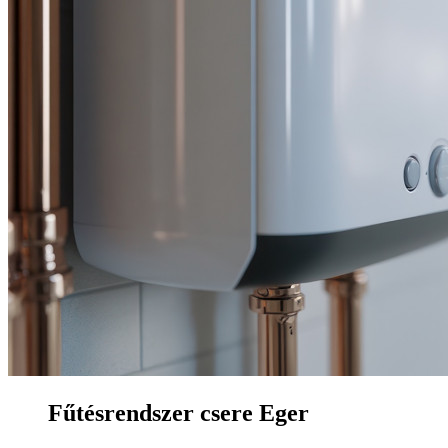
Fűtésrendszer csere Eger