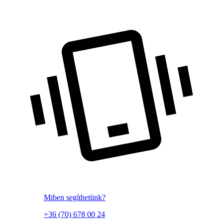
Miben segíthetünk?
+36 (70) 678 00 24