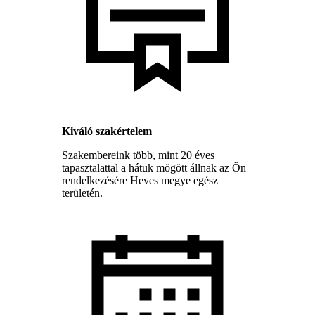
Kiváló szakértelem
Szakembereink több, mint 20 éves
tapasztalattal a hátuk mögött állnak az Ön
rendelkezésére Heves megye egész
területén.