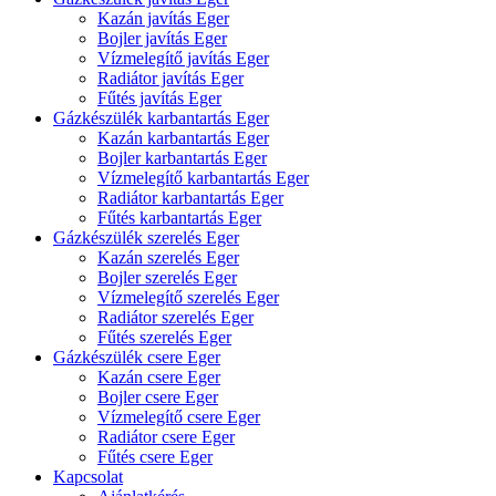
Kazán javítás Eger
Bojler javítás Eger
Vízmelegítő javítás Eger
Radiátor javítás Eger
Fűtés javítás Eger
Gázkészülék karbantartás Eger
Kazán karbantartás Eger
Bojler karbantartás Eger
Vízmelegítő karbantartás Eger
Radiátor karbantartás Eger
Fűtés karbantartás Eger
Gázkészülék szerelés Eger
Kazán szerelés Eger
Bojler szerelés Eger
Vízmelegítő szerelés Eger
Radiátor szerelés Eger
Fűtés szerelés Eger
Gázkészülék csere Eger
Kazán csere Eger
Bojler csere Eger
Vízmelegítő csere Eger
Radiátor csere Eger
Fűtés csere Eger
Kapcsolat