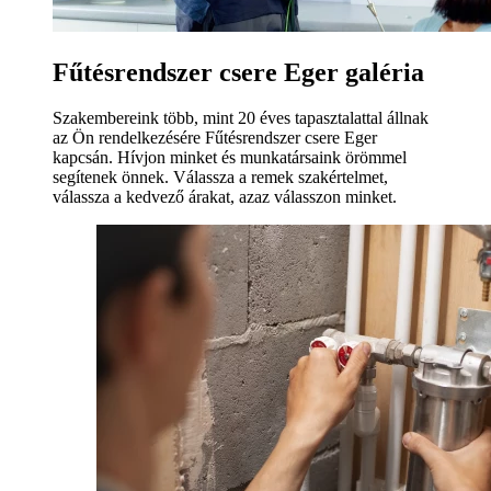
Fűtésrendszer csere Eger galéria
Szakembereink több, mint 20 éves tapasztalattal állnak
az Ön rendelkezésére Fűtésrendszer csere Eger
kapcsán. Hívjon minket és munkatársaink örömmel
segítenek önnek. Válassza a remek szakértelmet,
válassza a kedvező árakat, azaz válasszon minket.