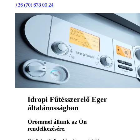
+36 (70) 678 00 24
Idropi Fűtésszerelő Eger
általánosságban
Örömmel állunk az Ön
rendelkezésére.