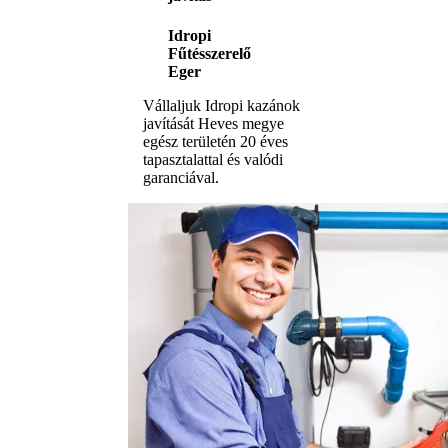
Idropi
Fűtésszerelő
Eger
Vállaljuk Idropi kazánok
javítását Heves megye
egész területén 20 éves
tapasztalattal és valódi
garanciával.