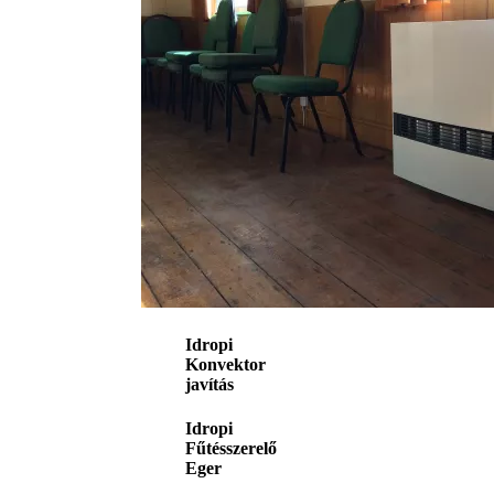
Idropi
Konvektor
javítás
Idropi
Fűtésszerelő
Eger