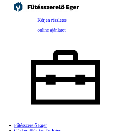
Kérjen részletes
online ajánlatot
Fűtésszerelő Eger
Gázkészülék javítás Eger