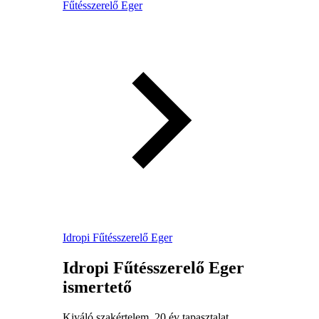
Fűtésszerelő Eger
Idropi Fűtésszerelő Eger
Idropi Fűtésszerelő Eger
ismertető
Kiváló szakértelem, 20 év tapasztalat