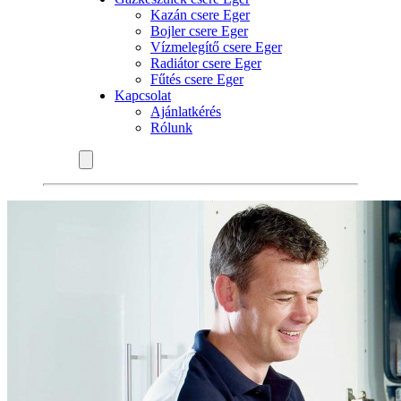
Kazán csere Eger
Bojler csere Eger
Vízmelegítő csere Eger
Radiátor csere Eger
Fűtés csere Eger
Kapcsolat
Ajánlatkérés
Rólunk