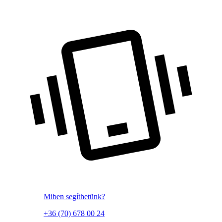
Miben segíthetünk?
+36 (70) 678 00 24