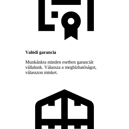
Valódi garancia
Munkánkra minden esetben garanciát
vállalunk. Válassza a megbízhatóságot,
válasszon minket.