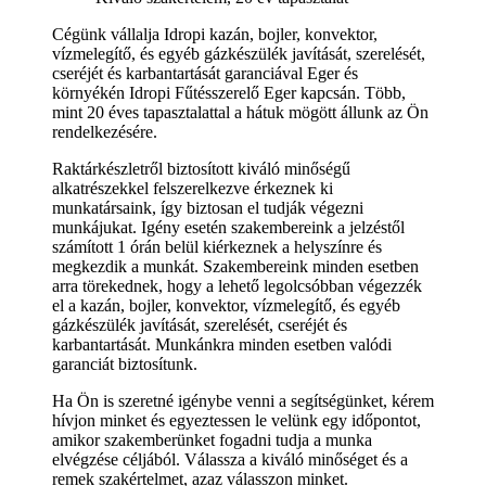
Cégünk vállalja Idropi kazán, bojler, konvektor,
vízmelegítő, és egyéb gázkészülék javítását, szerelését,
cseréjét és karbantartását garanciával Eger és
környékén Idropi Fűtésszerelő Eger kapcsán. Több,
mint 20 éves tapasztalattal a hátuk mögött állunk az Ön
rendelkezésére.
Raktárkészletről biztosított kiváló minőségű
alkatrészekkel felszerelkezve érkeznek ki
munkatársaink, így biztosan el tudják végezni
munkájukat. Igény esetén szakembereink a jelzéstől
számított 1 órán belül kiérkeznek a helyszínre és
megkezdik a munkát. Szakembereink minden esetben
arra törekednek, hogy a lehető legolcsóbban végezzék
el a kazán, bojler, konvektor, vízmelegítő, és egyéb
gázkészülék javítását, szerelését, cseréjét és
karbantartását. Munkánkra minden esetben valódi
garanciát biztosítunk.
Ha Ön is szeretné igénybe venni a segítségünket, kérem
hívjon minket és egyeztessen le velünk egy időpontot,
amikor szakemberünket fogadni tudja a munka
elvégzése céljából. Válassza a kiváló minőséget és a
remek szakértelmet, azaz válasszon minket.