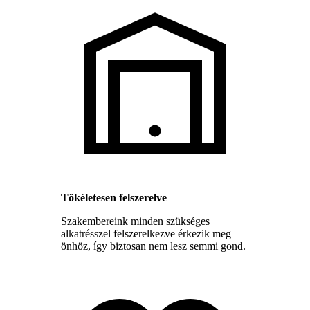
Tökéletesen felszerelve
Szakembereink minden szükséges
alkatrésszel felszerelkezve érkezik meg
önhöz, így biztosan nem lesz semmi gond.