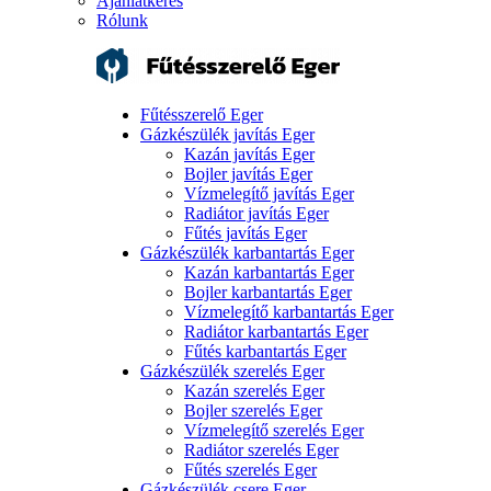
Ajánlatkérés
Rólunk
Fűtésszerelő Eger
Gázkészülék javítás Eger
Kazán javítás Eger
Bojler javítás Eger
Vízmelegítő javítás Eger
Radiátor javítás Eger
Fűtés javítás Eger
Gázkészülék karbantartás Eger
Kazán karbantartás Eger
Bojler karbantartás Eger
Vízmelegítő karbantartás Eger
Radiátor karbantartás Eger
Fűtés karbantartás Eger
Gázkészülék szerelés Eger
Kazán szerelés Eger
Bojler szerelés Eger
Vízmelegítő szerelés Eger
Radiátor szerelés Eger
Fűtés szerelés Eger
Gázkészülék csere Eger