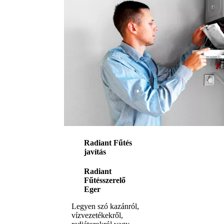
Radiant Fűtés
javítás
Radiant
Fűtésszerelő
Eger
Legyen szó kazánról,
vízvezetékekről,