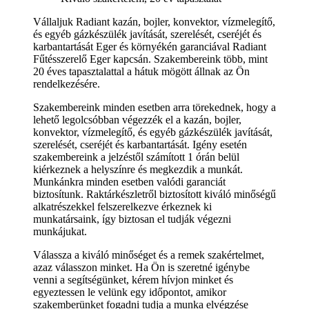
Vállaljuk Radiant kazán, bojler, konvektor, vízmelegítő,
és egyéb gázkészülék javítását, szerelését, cseréjét és
karbantartását Eger és környékén garanciával Radiant
Fűtésszerelő Eger kapcsán. Szakembereink több, mint
20 éves tapasztalattal a hátuk mögött állnak az Ön
rendelkezésére.
Szakembereink minden esetben arra törekednek, hogy a
lehető legolcsóbban végezzék el a kazán, bojler,
konvektor, vízmelegítő, és egyéb gázkészülék javítását,
szerelését, cseréjét és karbantartását. Igény esetén
szakembereink a jelzéstől számított 1 órán belül
kiérkeznek a helyszínre és megkezdik a munkát.
Munkánkra minden esetben valódi garanciát
biztosítunk. Raktárkészletről biztosított kiváló minőségű
alkatrészekkel felszerelkezve érkeznek ki
munkatársaink, így biztosan el tudják végezni
munkájukat.
Válassza a kiváló minőséget és a remek szakértelmet,
azaz válasszon minket. Ha Ön is szeretné igénybe
venni a segítségünket, kérem hívjon minket és
egyeztessen le velünk egy időpontot, amikor
szakemberünket fogadni tudja a munka elvégzése