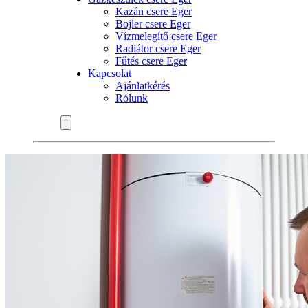
Kazán csere Eger
Bojler csere Eger
Vízmelegítő csere Eger
Radiátor csere Eger
Fűtés csere Eger
Kapcsolat
Ajánlatkérés
Rólunk